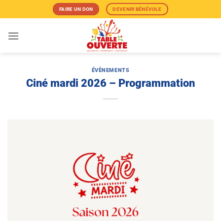
Passer
FAIRE UN DON
DEVENIR BÉNÉVOLE
au
contenu
ÉVÈNEMENTS
Ciné mardi 2026 – Programmation