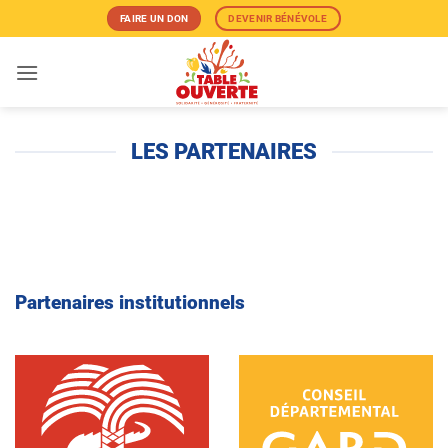
Passer
FAIRE UN DON
DEVENIR BÉNÉVOLE
au
contenu
LES PARTENAIRES
Partenaires institutionnels