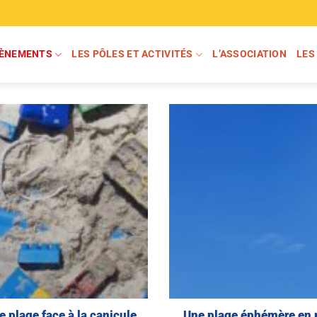
VÈNEMENTS
LES PÔLES ET ACTIVITÉS
L’ASSOCIATION
LES
e plage face à la canicule
Une plage éphémère en pl